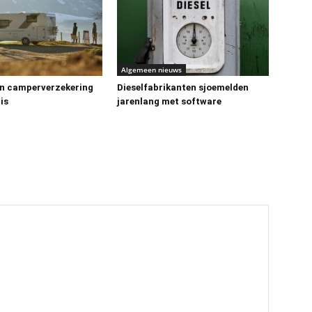
Algemeen nieuws
n camperverzekering
Dieselfabrikanten sjoemelden
is
jarenlang met software