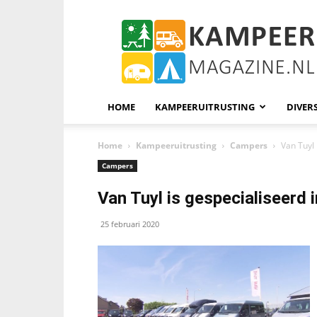
KampeerMagazine
HOME
KAMPEERUITRUSTING
DIVER
Home
Kampeeruitrusting
Campers
Van Tuyl 
Campers
Van Tuyl is gespecialiseerd
25 februari 2020