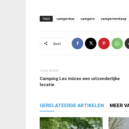
TAGS
camperbus
campers
camperverkoop
Deel
Vorig artikel
Camping Les mûres een uitzonderlijke
locatie
GERELATEERDE ARTIKELEN
MEER V