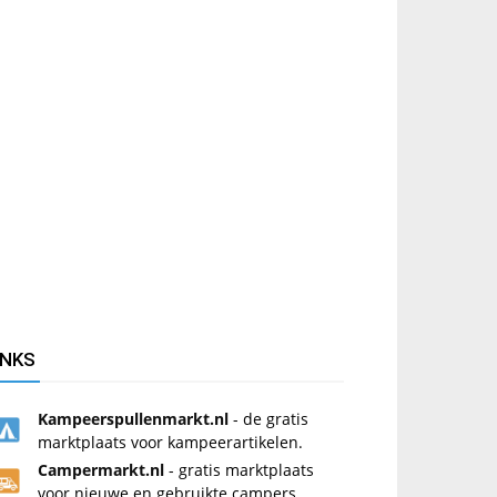
INKS
Kampeerspullenmarkt.nl
- de gratis
marktplaats voor kampeerartikelen.
Campermarkt.nl
- gratis marktplaats
voor nieuwe en gebruikte campers.