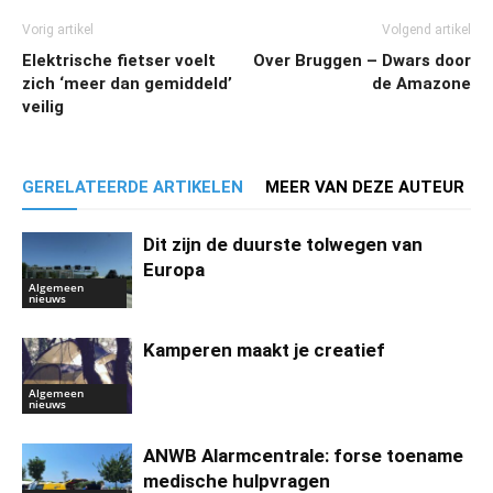
Vorig artikel
Volgend artikel
Elektrische fietser voelt
Over Bruggen – Dwars door
zich ‘meer dan gemiddeld’
de Amazone
veilig
GERELATEERDE ARTIKELEN
MEER VAN DEZE AUTEUR
Dit zijn de duurste tolwegen van
Europa
Algemeen
nieuws
Kamperen maakt je creatief
Algemeen
nieuws
ANWB Alarmcentrale: forse toename
medische hulpvragen