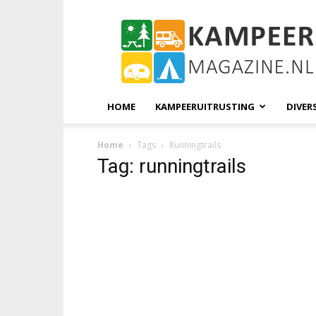
KampeerMagazine
HOME
KAMPEERUITRUSTING
DIVER
Home
Tags
Runningtrails
Tag: runningtrails