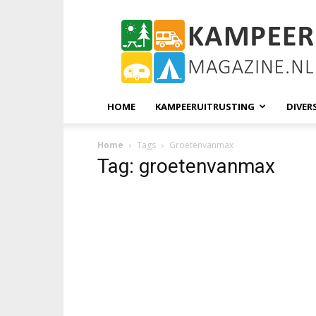
KampeerMagazine
HOME
KAMPEERUITRUSTING
DIVER
Home
Tags
Groetenvanmax
Tag: groetenvanmax