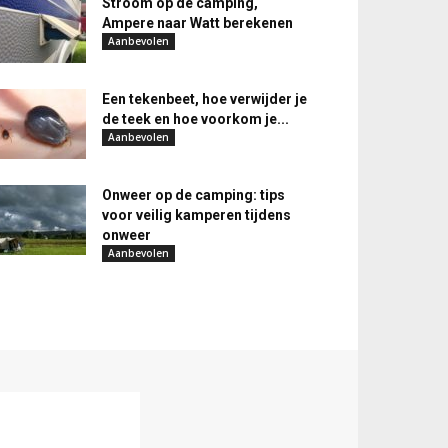
Stroom op de camping,
Ampere naar Watt berekenen
Aanbevolen
Een tekenbeet, hoe verwijder je
de teek en hoe voorkom je...
Aanbevolen
Onweer op de camping: tips
voor veilig kamperen tijdens
onweer
Aanbevolen