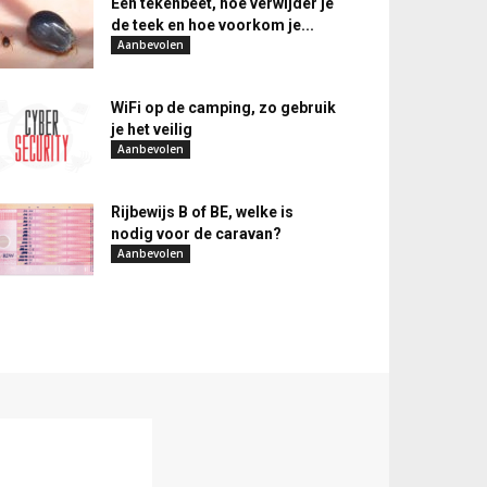
Een tekenbeet, hoe verwijder je
de teek en hoe voorkom je...
Aanbevolen
WiFi op de camping, zo gebruik
je het veilig
Aanbevolen
Rijbewijs B of BE, welke is
nodig voor de caravan?
Aanbevolen