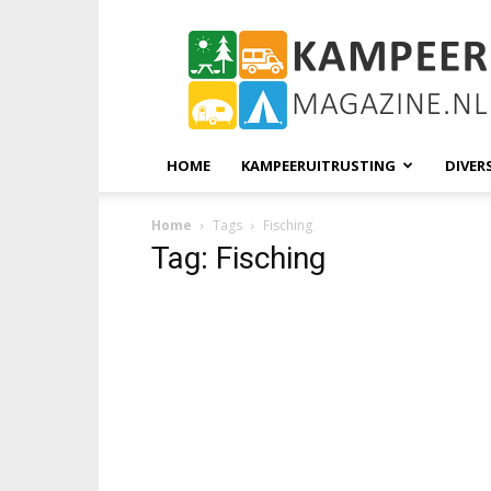
KampeerMagazine
HOME
KAMPEERUITRUSTING
DIVER
Home
Tags
Fisching
Tag: Fisching