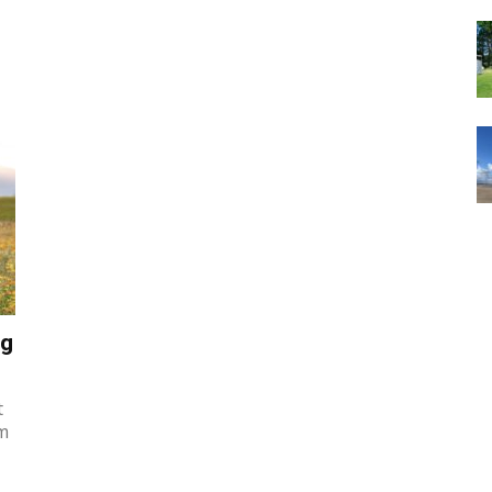
ng
t
um