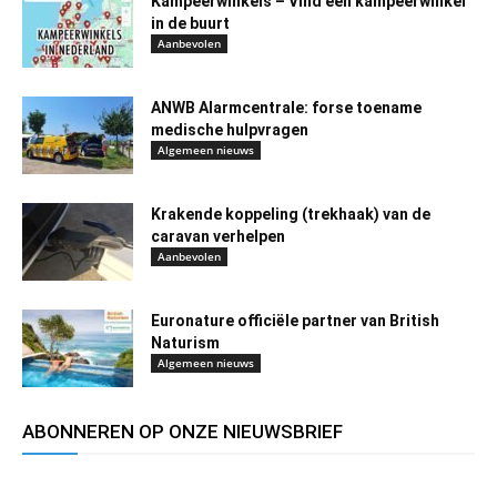
Kampeerwinkels – Vind een kampeerwinkel
in de buurt
Aanbevolen
ANWB Alarmcentrale: forse toename
medische hulpvragen
Algemeen nieuws
Krakende koppeling (trekhaak) van de
caravan verhelpen
Aanbevolen
Euronature officiële partner van British
Naturism
Algemeen nieuws
ABONNEREN OP ONZE NIEUWSBRIEF