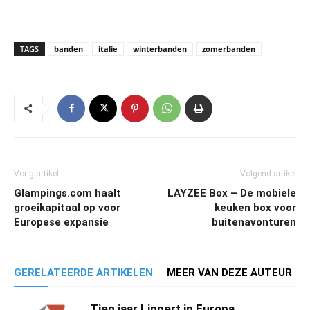
TAGS
banden
italie
winterbanden
zomerbanden
Vorig artikel
Volgend artikel
Glampings.com haalt
LAYZEE Box – De mobiele
groeikapitaal op voor
keuken box voor
Europese expansie
buitenavonturen
GERELATEERDE ARTIKELEN
MEER VAN DEZE AUTEUR
Tien jaar Lippert in Europa