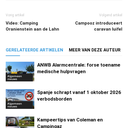
Vorig artikel
Volgend artikel
Video: Camping
Campooz introduceert
Oranienstein aan de Lahn
caravan luifel
GERELATEERDE ARTIKELEN
MEER VAN DEZE AUTEUR
ANWB Alarmcentrale: forse toename
medische hulpvragen
Algemeen
nieuws
Spanje schrapt vanaf 1 oktober 2026
verbodsborden
Algemeen
nieuws
Kampeertips van Coleman en
Campingaz