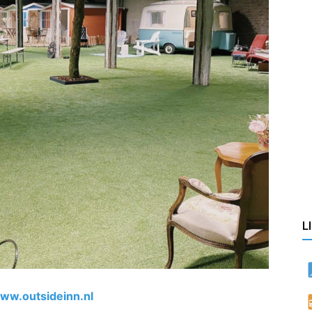
L
ww.outsideinn.nl