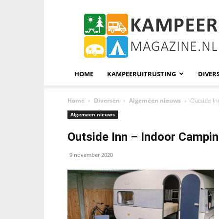
KampeerMagazine
HOME
KAMPEERUITRUSTING
DIVER
Home
Diversen
Algemeen nieuws
Outside In
Algemeen nieuws
Outside Inn – Indoor Campi
9 november 2020