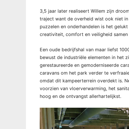
3,5 jaar later realiseert Willem zijn dro
traject want de overheid wist ook niet i
puzzelen en onderhandelen is het gelukt
creativiteit, comfort en veiligheid same
Een oude bedrijfshal van maar liefst 100
bewust de industriële elementen in het z
gerestaureerde en gemoderniseerde cara
caravans om het park verder te verfraaie
omdat dit kampeerterrein overdekt is. Ne
voorzien van vloerverwarming, het sanitai
hoog en de ontvangst allerhartelijkst.