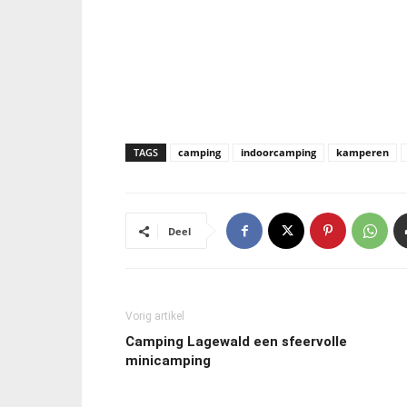
TAGS
camping
indoorcamping
kamperen
Deel
Vorig artikel
Camping Lagewald een sfeervolle
minicamping