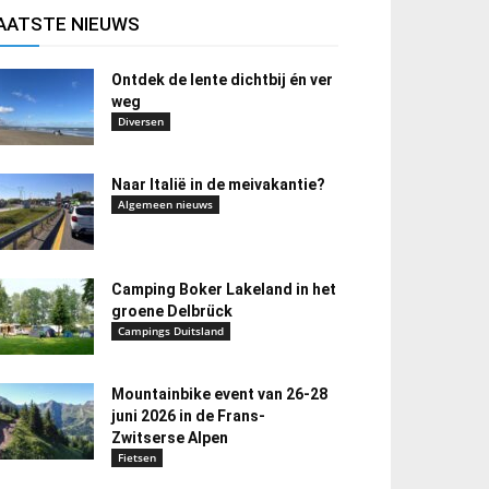
AATSTE NIEUWS
Ontdek de lente dichtbij én ver
weg
Diversen
Naar Italië in de meivakantie?
Algemeen nieuws
Camping Boker Lakeland in het
groene Delbrück
Campings Duitsland
Mountainbike event van 26-28
juni 2026 in de Frans-
Zwitserse Alpen
Fietsen