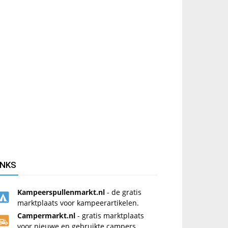
INKS
Kampeerspullenmarkt.nl
- de gratis
marktplaats voor kampeerartikelen.
Campermarkt.nl
- gratis marktplaats
voor nieuwe en gebruikte campers.