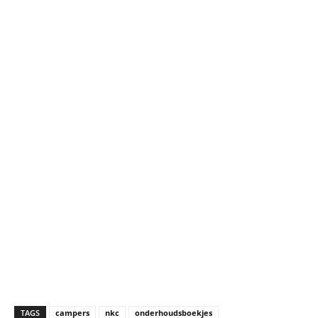
TAGS
campers
nkc
onderhoudsboekjes