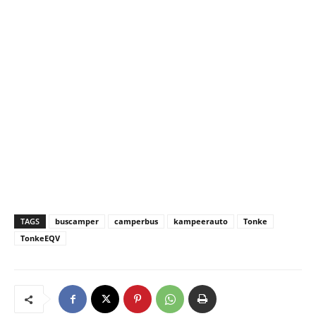
TAGS
buscamper
camperbus
kampeerauto
Tonke
TonkeEQV