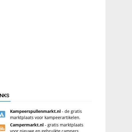
INKS
Kampeerspullenmarkt.nl
- de gratis
marktplaats voor kampeerartikelen.
Campermarkt.nl
- gratis marktplaats
voor nieuwe en gebruikte campers.