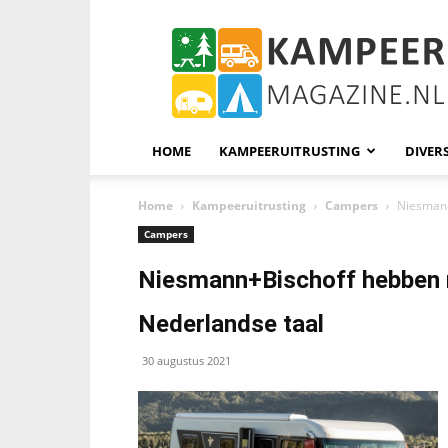
KampeerMagazine
HOME
KAMPEERUITRUSTING
DIVER
Home
Kampeeruitrusting
Campers
Niesmann
Campers
Niesmann+Bischoff hebben n
Nederlandse taal
30 augustus 2021