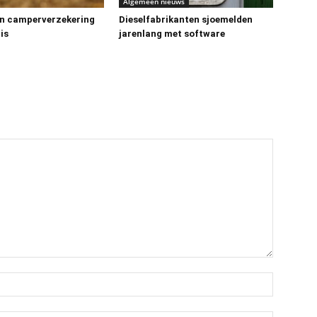
Algemeen nieuws
n camperverzekering
Dieselfabrikanten sjoemelden
is
jarenlang met software