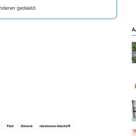
nderen gedeeld.
A
Flair
iSmove
niesmann-bischoff