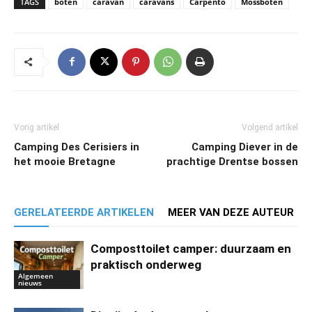
TAGS
boten
caravan
caravans
Carpento
Mossboten
Vorig artikel
Volgend artikel
Camping Des Cerisiers in
Camping Diever in de
het mooie Bretagne
prachtige Drentse bossen
GERELATEERDE ARTIKELEN
MEER VAN DEZE AUTEUR
Composttoilet camper: duurzaam en
praktisch onderweg
Algemeen
nieuws