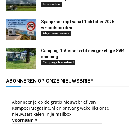
Aanbevolen
Spanje schrapt vanaf 1 oktober 2026
verbodsborden
Algemeen nieuws
Camping ’t Vossenveld een gezellige SVR
camping
Campings Nederland
ABONNEREN OP ONZE NIEUWSBRIEF
Abonneer je op de gratis nieuwsbrief van
KampeerMagazine.nl en ontvang wekelijks onze
nieuwsartikelen in je mailbox.
Voornaam
*