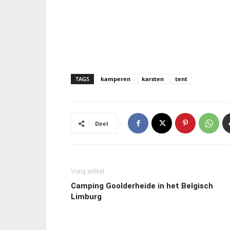
TAGS
kamperen
karsten
tent
Deel
Vorig artikel
Camping Goolderheide in het Belgisch
Limburg