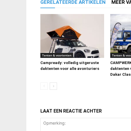
GERELATEERDE ARTIKELEN
MEER V
Tenten & voortenten
Tenten & voo
Campready: volledig uitgeruste
CAMPWERK 
daktenten voor alle avonturiers
daktenten
Dakar Clas
LAAT EEN REACTIE ACHTER