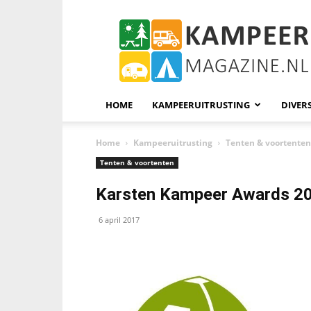
KampeerMagazine
HOME
KAMPEERUITRUSTING
DIVER
Home
Kampeeruitrusting
Tenten & voortenten
Tenten & voortenten
Karsten Kampeer Awards 2
6 april 2017