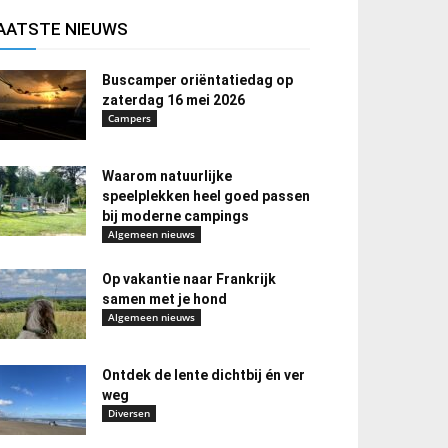
AATSTE NIEUWS
Buscamper oriëntatiedag op
zaterdag 16 mei 2026
Campers
Waarom natuurlijke
speelplekken heel goed passen
bij moderne campings
Algemeen nieuws
Op vakantie naar Frankrijk
samen met je hond
Algemeen nieuws
Ontdek de lente dichtbij én ver
weg
Diversen