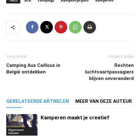
TAGS
acsi
campings
kampeerprijzen
kamperen
Vorig artikel
Volgend artikel
Camping Aux Cailloux in
Rechten
België ontdekken
luchtvaartpassagiers
blijven onveranderd
GERELATEERDE ARTIKELEN
MEER VAN DEZE AUTEUR
Kamperen maakt je creatief
Algemeen
nieuws