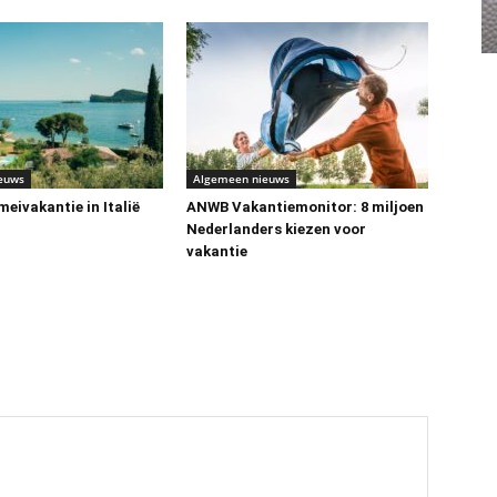
euws
Algemeen nieuws
eivakantie in Italië
ANWB Vakantiemonitor: 8 miljoen
Nederlanders kiezen voor
vakantie