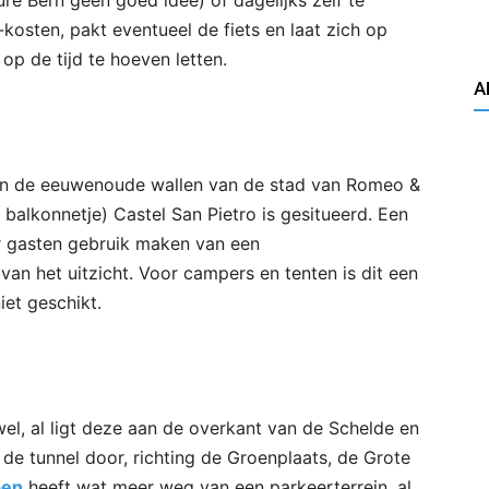
re Bern geen goed idee) of dagelijks zelf te
osten, pakt eventueel de fiets en laat zich op
 op de tijd te hoeven letten.
A
nen de eeuwenoude wallen van de stad van Romeo &
alkonnetje) Castel San Pietro is gesitueerd. Een
 gasten gebruik maken van een
an het uitzicht. Voor campers en tenten is dit een
iet geschikt.
l, al ligt deze aan de overkant van de Schelde en
 de tunnel door, richting de Groenplaats, de Grote
pen
heeft wat meer weg van een parkeerterrein, al