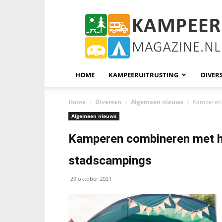
KampeerMagazine
HOME
KAMPEERUITRUSTING
DIVER
Home
Diversen
Algemeen nieuws
Kamperen 
Algemeen nieuws
Kamperen combineren met he
stadscampings
29 oktober 2021