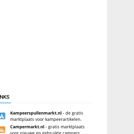
INKS
Kampeerspullenmarkt.nl
- de gratis
marktplaats voor kampeerartikelen.
Campermarkt.nl
- gratis marktplaats
voor nieuwe en gebruikte campers.