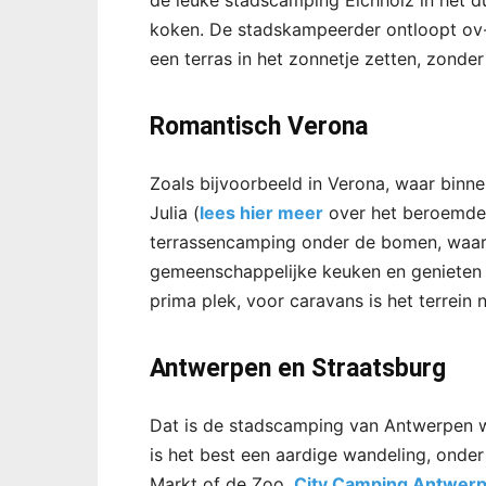
de leuke stadscamping Eichholz in het du
koken. De stadskampeerder ontloopt ov-k
een terras in het zonnetje zetten, zonder
Romantisch Verona
Zoals bijvoorbeeld in Verona, waar bin
Julia (
lees hier meer
over het beroemde b
terrassencamping onder de bomen, waar
gemeenschappelijke keuken en genieten v
prima plek, voor caravans is het terrein n
Antwerpen en Straatsburg
Dat is de stadscamping van Antwerpen we
is het best een aardige wandeling, onder
Markt of de Zoo.
City Camping Antwer