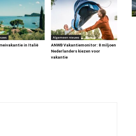
euws
Algemeen nieuws
eivakantie in Italië
ANWB Vakantiemonitor: 8 miljoen
Nederlanders kiezen voor
vakantie