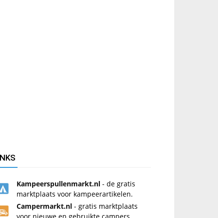
INKS
Kampeerspullenmarkt.nl
- de gratis
marktplaats voor kampeerartikelen.
Campermarkt.nl
- gratis marktplaats
voor nieuwe en gebruikte campers.