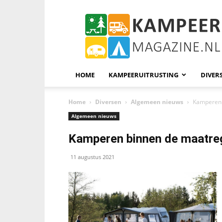
KampeerMagazine
HOME
KAMPEERUITRUSTING
DIVER
Home
Diversen
Algemeen nieuws
Kamperen 
Algemeen nieuws
Kamperen binnen de maatreg
11 augustus 2021