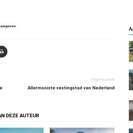
kamperen
A
Volgend artikel
te
Allermooiste vestingstad van Nederland
AN DEZE AUTEUR