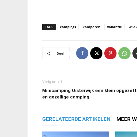
TAGS
campings
kamperen
vakantie
wild
Deel
Vorig artikel
Minicamping Oisterwijk een klein opgezet
en gezellige camping
GERELATEERDE ARTIKELEN
MEER V