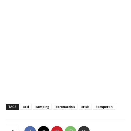
TAGS
acsi
camping
coronacrisis
crisis
kamperen