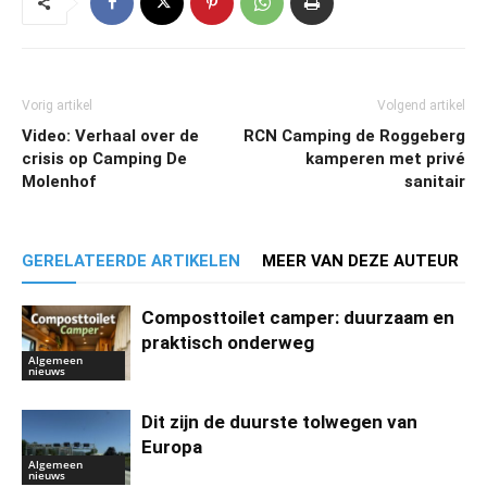
Vorig artikel
Volgend artikel
Video: Verhaal over de
RCN Camping de Roggeberg
crisis op Camping De
kamperen met privé
Molenhof
sanitair
GERELATEERDE ARTIKELEN
MEER VAN DEZE AUTEUR
Composttoilet camper: duurzaam en
praktisch onderweg
Algemeen
nieuws
Dit zijn de duurste tolwegen van
Europa
Algemeen
nieuws