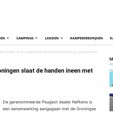
SEN
CAMPINGS
LANDEN
KAMPEERBEDRIJVEN
K
perbouwer uit Groningen slaat de handen ineen met grote autodealer
M
ningen slaat de handen ineen met
De gerenommeerde Peugeot dealer Nefkens is
een samenwerking aangegaan met de Groningse