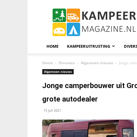
KampeerMagazine
HOME
KAMPEERUITRUSTING
DIVER
Home
Diversen
Algemeen nieuws
Jonge cam
Algemeen nieuws
Jonge camperbouwer uit Gro
grote autodealer
15 juli 2021