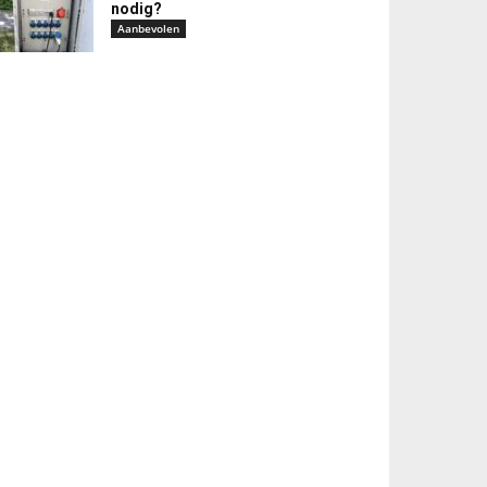
nodig?
Aanbevolen