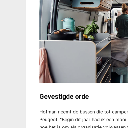
Gevestigde orde
Hofman neemt de bussen die tot campe
Peugeot. “Begin dit jaar had ik een moo
hoe het is om als organisatie volwassen 