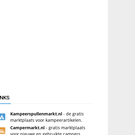
INKS
Kampeerspullenmarkt.nl
- de gratis
marktplaats voor kampeerartikelen.
Campermarkt.nl
- gratis marktplaats
voor nieuwe en gebruikte campers.