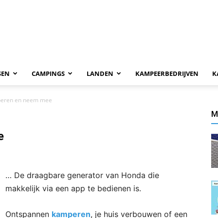
SEN
CAMPINGS
LANDEN
KAMPEERBEDRIJVEN
K
peren en neem mee
M
e
… De draagbare generator van Honda die
makkelijk via een app te bedienen is.
Ontspannen
kamperen
, je huis verbouwen of een