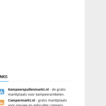
INKS
Kampeerspullenmarkt.nl
- de gratis
marktplaats voor kampeerartikelen.
Campermarkt.nl
- gratis marktplaats
voor nieuwe en gebruikte campers.