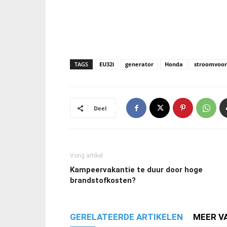
TAGS
EU32i
generator
Honda
stroomvoor
Deel
Vorig artikel
Kampeervakantie te duur door hoge
brandstofkosten?
GERELATEERDE ARTIKELEN
MEER V