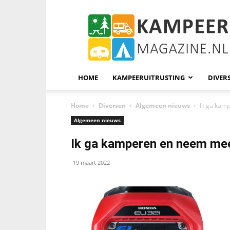
KampeerMagazine
HOME
KAMPEERUITRUSTING
DIVER
Home
Diversen
Algemeen nieuws
Ik ga kam
Algemeen nieuws
Ik ga kamperen en neem me
19 maart 2022