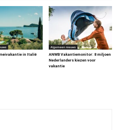
euws
Algemeen nieuws
eivakantie in Italië
ANWB Vakantiemonitor: 8 miljoen
Nederlanders kiezen voor
vakantie