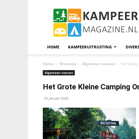
KampeerMagazine
HOME
KAMPEERUITRUSTING
DIVER
Home
Diversen
Algemeen nieuws
Het Grote
Algemeen nieuws
Het Grote Kleine Camping 
23 januari 2026