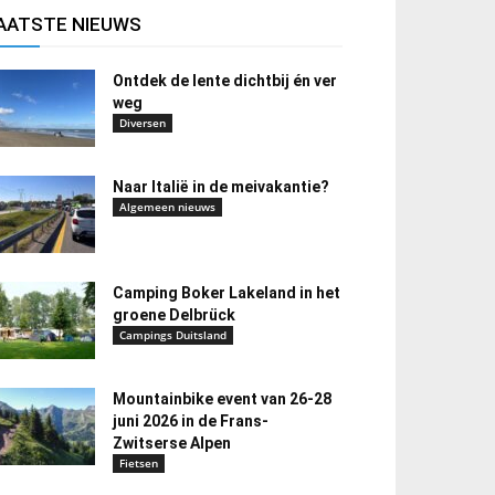
AATSTE NIEUWS
Ontdek de lente dichtbij én ver
weg
Diversen
Naar Italië in de meivakantie?
Algemeen nieuws
Camping Boker Lakeland in het
groene Delbrück
Campings Duitsland
Mountainbike event van 26-28
juni 2026 in de Frans-
Zwitserse Alpen
Fietsen