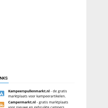
INKS
Kampeerspullenmarkt.nl
- de gratis
marktplaats voor kampeerartikelen.
Campermarkt.nl
- gratis marktplaats
voor nieuwe en gebruikte campers.