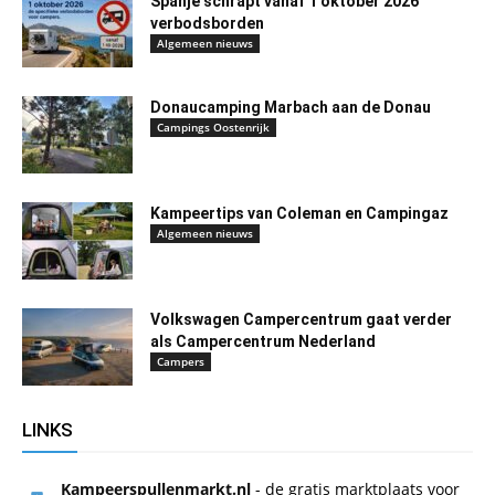
Spanje schrapt vanaf 1 oktober 2026
verbodsborden
Algemeen nieuws
Donaucamping Marbach aan de Donau
Campings Oostenrijk
Kampeertips van Coleman en Campingaz
Algemeen nieuws
Volkswagen Campercentrum gaat verder
als Campercentrum Nederland
Campers
LINKS
Kampeerspullenmarkt.nl
- de gratis marktplaats voor