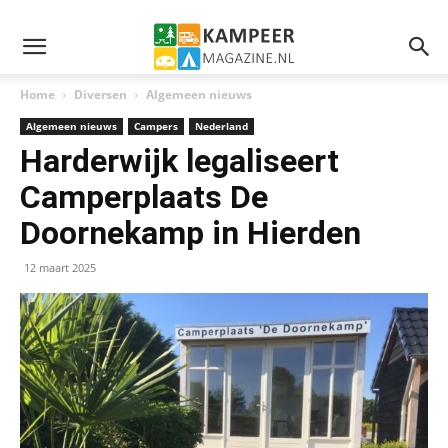
Home
Diversen
Algemeen nieuws
Algemeen nieuws
Campers
Nederland
Harderwijk legaliseert
Camperplaats De
Doornekamp in Hierden
12 maart 2025