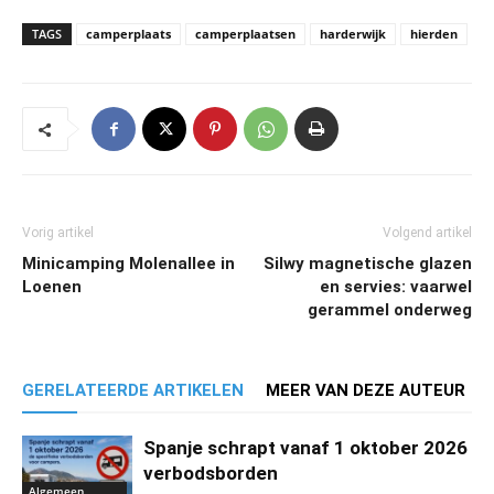
TAGS
camperplaats
camperplaatsen
harderwijk
hierden
Vorig artikel
Volgend artikel
Minicamping Molenallee in
Silwy magnetische glazen
Loenen
en servies: vaarwel
gerammel onderweg
GERELATEERDE ARTIKELEN
MEER VAN DEZE AUTEUR
Spanje schrapt vanaf 1 oktober 2026
verbodsborden
Algemeen