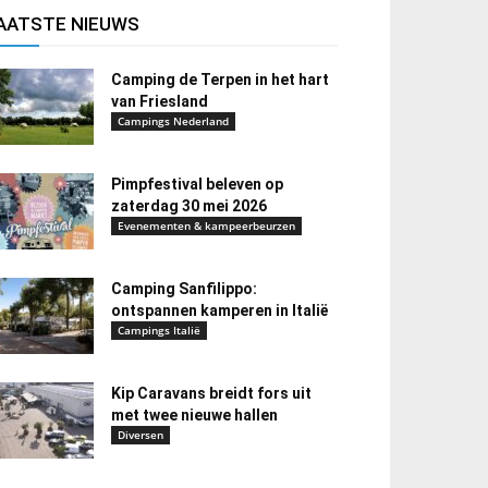
AATSTE NIEUWS
Camping de Terpen in het hart
van Friesland
Campings Nederland
Pimpfestival beleven op
zaterdag 30 mei 2026
Evenementen & kampeerbeurzen
Camping Sanfilippo:
ontspannen kamperen in Italië
Campings Italië
Kip Caravans breidt fors uit
met twee nieuwe hallen
Diversen