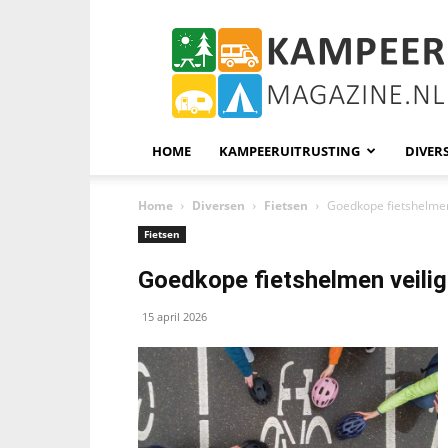
KampeerMagazine
HOME
KAMPEERUITRUSTING
DIVER
Home
Diversen
Fietsen
Goedkope fietshelmen
Fietsen
Goedkope fietshelmen veilig
15 april 2026