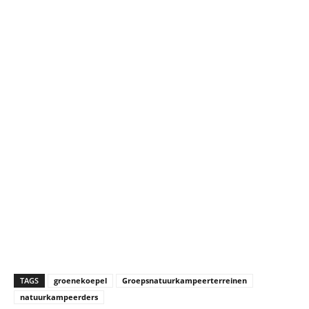
TAGS
groenekoepel
Groepsnatuurkampeerterreinen
natuurkampeerders