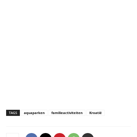
TAGS
aquaparken
familieactiviteiten
Kroatië