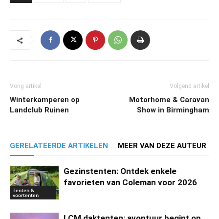
Vorig artikel
Volgend artikel
Winterkamperen op
Motorhome & Caravan
Landclub Ruinen
Show in Birmingham
GERELATEERDE ARTIKELEN
MEER VAN DEZE AUTEUR
Gezinstenten: Ontdek enkele
favorieten van Coleman voor 2026
Tenten &
voortenten
LCM daktenten: avontuur begint op