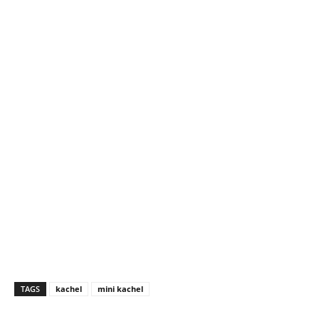
TAGS
kachel
mini kachel