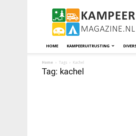
KampeerMagazine
HOME
KAMPEERUITRUSTING
DIVER
Home
Tags
Kachel
Tag: kachel