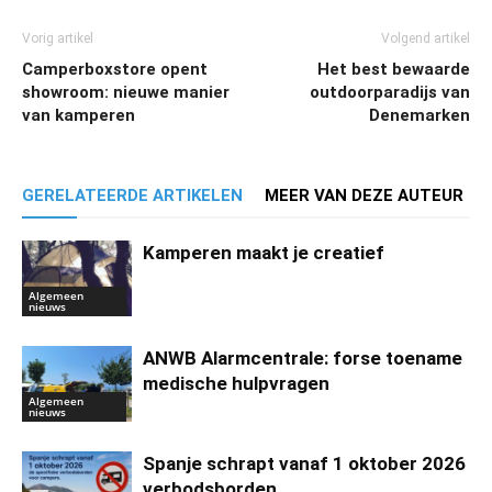
Vorig artikel
Volgend artikel
Camperboxstore opent
Het best bewaarde
showroom: nieuwe manier
outdoorparadijs van
van kamperen
Denemarken
GERELATEERDE ARTIKELEN
MEER VAN DEZE AUTEUR
Kamperen maakt je creatief
Algemeen
nieuws
ANWB Alarmcentrale: forse toename
medische hulpvragen
Algemeen
nieuws
Spanje schrapt vanaf 1 oktober 2026
verbodsborden