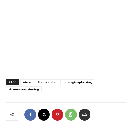
TAGS
airco
Eberspächer
energieoplossing
stroomvoorziening