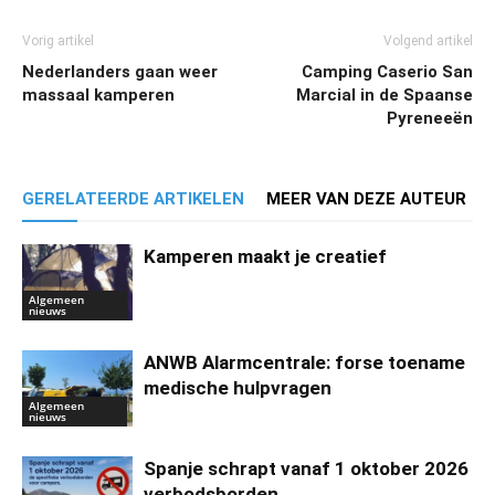
Vorig artikel
Volgend artikel
Nederlanders gaan weer
Camping Caserio San
massaal kamperen
Marcial in de Spaanse
Pyreneeën
GERELATEERDE ARTIKELEN
MEER VAN DEZE AUTEUR
Kamperen maakt je creatief
Algemeen
nieuws
ANWB Alarmcentrale: forse toename
medische hulpvragen
Algemeen
nieuws
Spanje schrapt vanaf 1 oktober 2026
verbodsborden