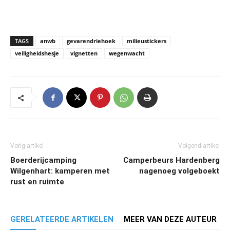
TAGS
anwb
gevarendriehoek
milieustickers
veiligheidshesje
vignetten
wegenwacht
Vorig artikel
Volgend artikel
Boerderijcamping
Camperbeurs Hardenberg
Wilgenhart: kamperen met
nagenoeg volgeboekt
rust en ruimte
GERELATEERDE ARTIKELEN
MEER VAN DEZE AUTEUR