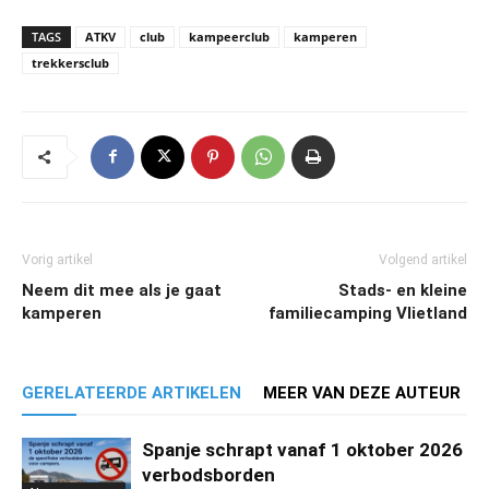
TAGS
ATKV
club
kampeerclub
kamperen
trekkersclub
Vorig artikel
Volgend artikel
Neem dit mee als je gaat
Stads- en kleine
kamperen
familiecamping Vlietland
GERELATEERDE ARTIKELEN
MEER VAN DEZE AUTEUR
Spanje schrapt vanaf 1 oktober 2026
verbodsborden