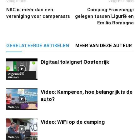
Vorig artikel
Volgend artikel
NKC is méér dan een
Camping Fraseneggi
vereniging voor camperaars
gelegen tussen Ligurië en
Emilia Romagna
GERELATEERDE ARTIKELEN
MEER VAN DEZE AUTEUR
Digitaal tolvignet Oostenrijk
Algemeen
nieuws
Video: Kamperen, hoe belangrijk is de
auto?
Video's
Video: WiFi op de camping
Video's