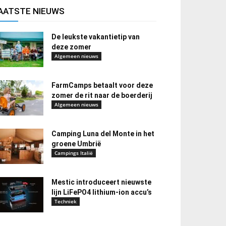
AATSTE NIEUWS
De leukste vakantietip van
deze zomer
Algemeen nieuws
FarmCamps betaalt voor deze
zomer de rit naar de boerderij
Algemeen nieuws
Camping Luna del Monte in het
groene Umbrië
Campings Italië
Mestic introduceert nieuwste
lijn LiFePO4 lithium-ion accu’s
Techniek