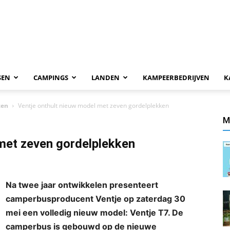
SEN
CAMPINGS
LANDEN
KAMPEERBEDRIJVEN
K
zen
Ventje onthult nieuw model met zeven gordelplekken
M
met zeven gordelplekken
Na twee jaar ontwikkelen presenteert
camperbusproducent Ventje op zaterdag 30
mei een volledig nieuw model: Ventje T7. De
camperbus is gebouwd op de nieuwe