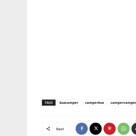
TAGS
buscamper
camperbus
campercamper
Deel