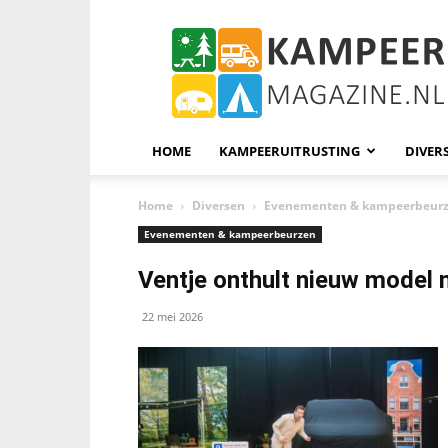
KampeerMagazine
HOME
KAMPEERUITRUSTING
DIVER
Home
Diversen
Evenementen & kampeerbeur
Evenementen & kampeerbeurzen
Ventje onthult nieuw model 
22 mei 2026