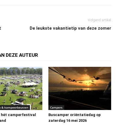
Volgend artikel
t
De leukste vakantietip van deze zomer
AN DEZE AUTEUR
 & kampeerbeurzen
Campers
: hét camperfestival
Buscamper oriëntatiedag op
and
zaterdag 16 mei 2026