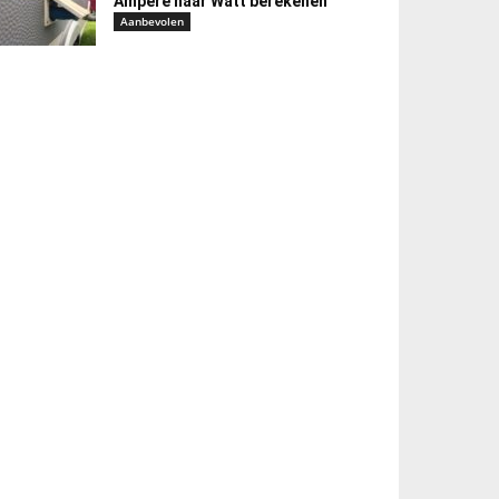
Ampere naar Watt berekenen
Aanbevolen