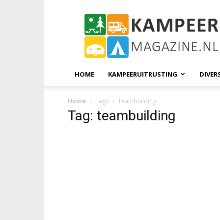
KampeerMagazine
HOME
KAMPEERUITRUSTING
DIVER
Home
Tags
Teambuilding
Tag: teambuilding