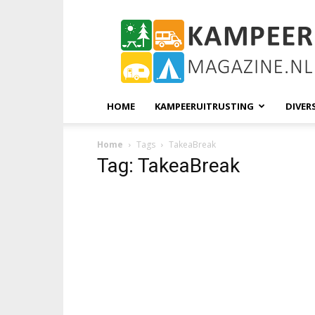
KampeerMagazine
HOME
KAMPEERUITRUSTING
DIVER
Home
Tags
TakeaBreak
Tag: TakeaBreak