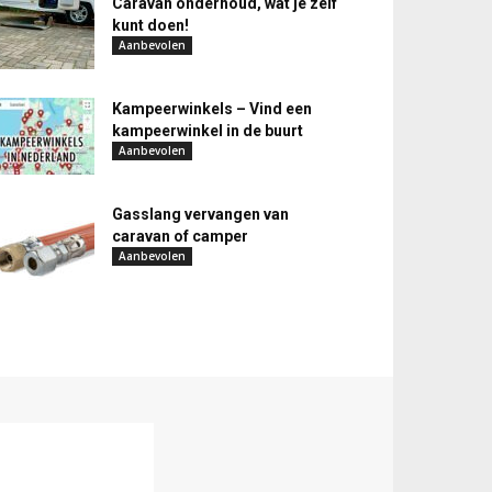
Caravan onderhoud, wat je zelf
kunt doen!
Aanbevolen
Kampeerwinkels – Vind een
kampeerwinkel in de buurt
Aanbevolen
Gasslang vervangen van
caravan of camper
Aanbevolen