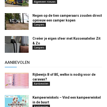
Algemeen nieuws
Negen op de tien camperaars zouden direct
opnieuw een camper kopen
Campers
Creëer je eigen sfeer met Kussenatelier Zit
& Zo
Campers
AANBEVOLEN
Rijbewijs B of BE, welke is nodig voor de
caravan?
Aanbevolen
Kampeerwinkels – Vind een kampeerwinkel
in de buurt
Aanbevolen