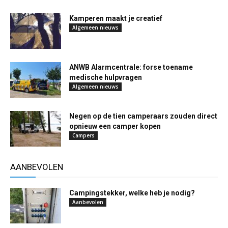
Kamperen maakt je creatief
Algemeen nieuws
ANWB Alarmcentrale: forse toename
medische hulpvragen
Algemeen nieuws
Negen op de tien camperaars zouden direct
opnieuw een camper kopen
Campers
AANBEVOLEN
Campingstekker, welke heb je nodig?
Aanbevolen