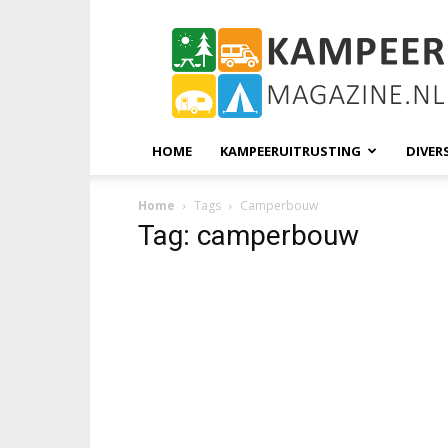
KampeerMagazine
HOME
KAMPEERUITRUSTING
DIVER
Home
Tags
Camperbouw
Tag: camperbouw