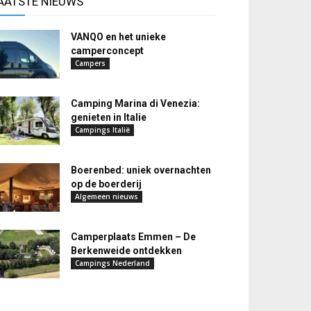
AATSTE NIEUWS
VANQO en het unieke
camperconcept
Campers
Camping Marina di Venezia:
genieten in Italie
Campings Italië
Boerenbed: uniek overnachten
op de boerderij
Algemeen nieuws
Camperplaats Emmen – De
Berkenweide ontdekken
Campings Nederland