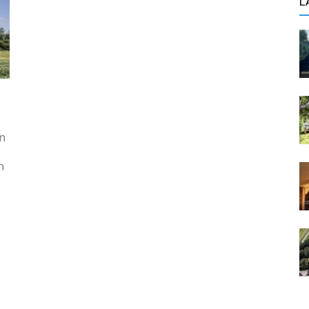
L
n
e
n