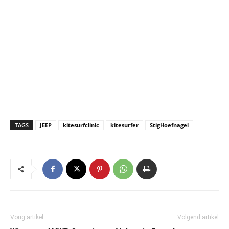
TAGS
JEEP
kitesurfclinic
kitesurfer
StigHoefnagel
Vorig artikel
Volgend artikel