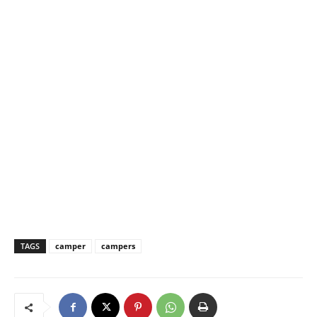
TAGS
camper
campers