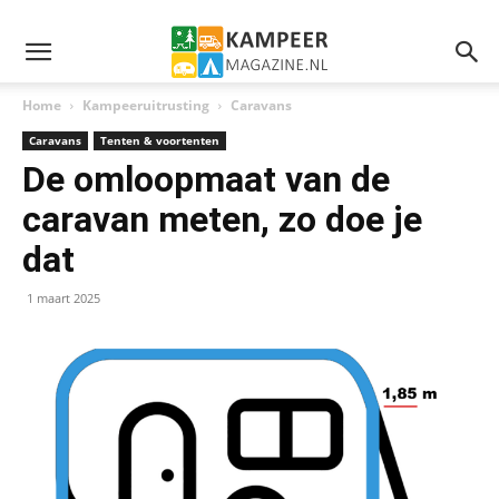
Home
Kampeeruitrusting
Caravans
Caravans
Tenten & voortenten
De omloopmaat van de
caravan meten, zo doe je
dat
1 maart 2025