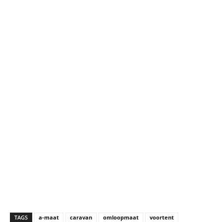
TAGS
a-maat
caravan
omloopmaat
voortent