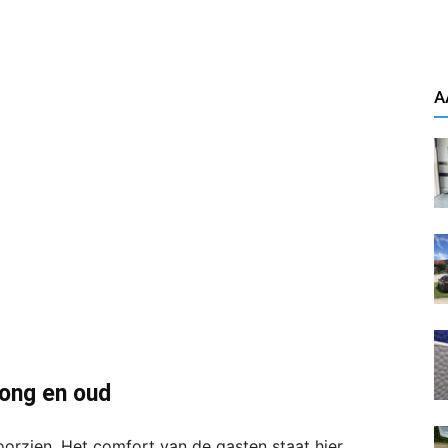
A
jong en oud
orzien. Het comfort van de gasten staat hier