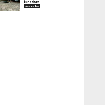
kunt doen!
Aanbevolen