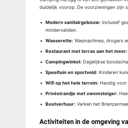
duidelijk voorop. De voorzieningen zij
Modern sanitairgebouw:
Inclusief gez
mindervaliden.
Wasserette:
Wasmachines, drogers en
Restaurant met terras aan het meer:
Campingwinkel:
Dagelijkse boodschap
Speeltuin en sportveld:
Kinderen kunn
Wifi op het hele terrein:
Handig voor w
Privéstrandje met zwemsteiger:
Heer
Bootverhuur:
Verken het Brienzermeer
Activiteiten in de omgeving 