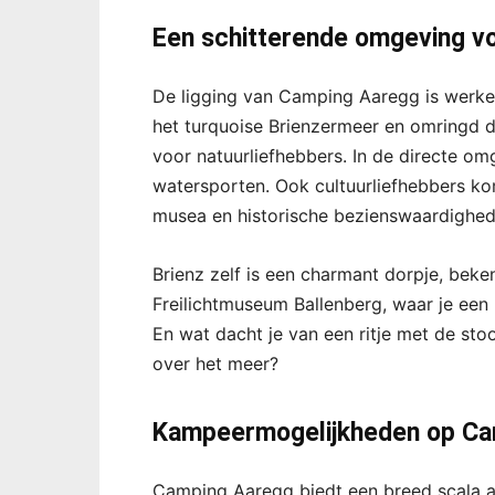
Een schitterende omgeving vo
De ligging van Camping Aaregg is werkel
het turquoise Brienzermeer en omringd d
voor natuurliefhebbers. In de directe om
watersporten. Ook cultuurliefhebbers ko
musea en historische bezienswaardighede
Brienz zelf is een charmant dorpje, bek
Freilichtmuseum Ballenberg, waar je een
En wat dacht je van een ritje met de sto
over het meer?
Kampeermogelijkheden op Ca
Camping Aaregg biedt een breed scala 