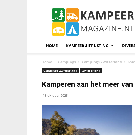
KampeerMagazine
HOME
KAMPEERUITRUSTING
DIVER
Home
Campings
Campings Zwitserland
Kam
Campings Zwitserland
Zwitserland
Kamperen aan het meer van 
18 oktober 2025