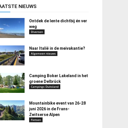
AATSTE NIEUWS
Ontdek de lente dichtbij én ver
weg
Diversen
Naar Italië in de meivakantie?
Algemeen nieuws
Camping Boker Lakeland in het
groene Delbrück
Campings Duitsland
Mountainbike event van 26-28
juni 2026 in de Frans-
Zwitserse Alpen
Fietsen