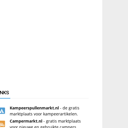
INKS
Kampeerspullenmarkt.nl
- de gratis
marktplaats voor kampeerartikelen.
Campermarkt.nl
- gratis marktplaats
voor nieuwe en gebruikte campers.