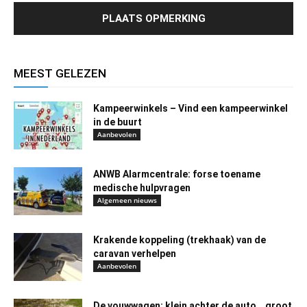
MEEST GELEZEN
Kampeerwinkels – Vind een kampeerwinkel
in de buurt
Aanbevolen
ANWB Alarmcentrale: forse toename
medische hulpvragen
Algemeen nieuws
Krakende koppeling (trekhaak) van de
caravan verhelpen
Aanbevolen
De vouwwagen: klein achter de auto… groot