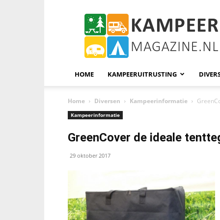
KampeerMagazine
HOME
KAMPEERUITRUSTING
DIVER
Home
Diversen
Kampeerinformatie
GreenCov
Kampeerinformatie
GreenCover de ideale tentte
29 oktober 2017