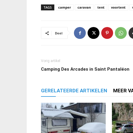
TAGS
camper
caravan
tent
voortent
Deel
Vorig artikel
Camping Des Arcades in Saint Pantaléon
GERELATEERDE ARTIKELEN
MEER V