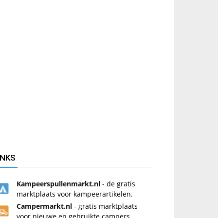
INKS
Kampeerspullenmarkt.nl
- de gratis
marktplaats voor kampeerartikelen.
Campermarkt.nl
- gratis marktplaats
voor nieuwe en gebruikte campers.