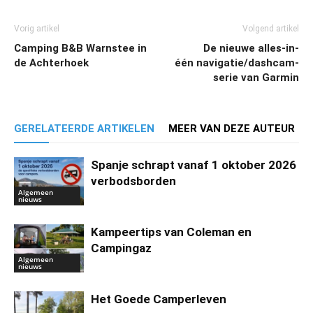
Vorig artikel
Volgend artikel
Camping B&B Warnstee in
De nieuwe alles-in-
de Achterhoek
één navigatie/dashcam-
serie van Garmin
GERELATEERDE ARTIKELEN
MEER VAN DEZE AUTEUR
Spanje schrapt vanaf 1 oktober 2026
verbodsborden
Algemeen
nieuws
Kampeertips van Coleman en
Campingaz
Algemeen
nieuws
Het Goede Camperleven