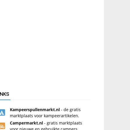
INKS
Kampeerspullenmarkt.nl
- de gratis
marktplaats voor kampeerartikelen.
Campermarkt.nl
- gratis marktplaats
voor nieuwe en gebruikte campers.