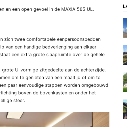
L
en en een open gevoel in de MAXIA 585 UL.
en zich twee comfortabele eenpersoonsbedden
p van een handige bedverlenging aan elkaar
taat een extra grote slaapruimte over de gehele
et grote U-vormige zitgedeelte aan de achterzijde.
omen om te genieten van een maaltijd of om te
in een paar eenvoudige stappen worden omgebouwd
erlichting boven de bovenkasten en onder het
llige sfeer.