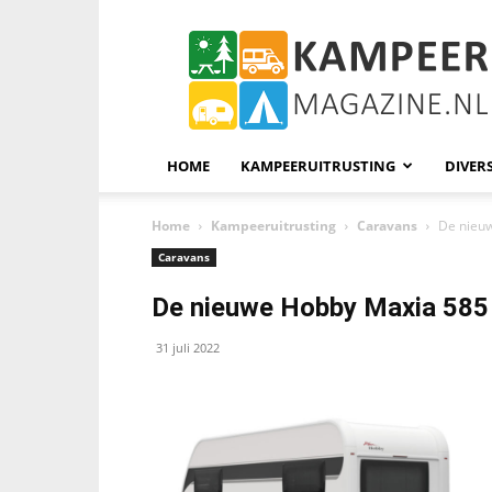
KampeerMagazine
HOME
KAMPEERUITRUSTING
DIVER
Home
Kampeeruitrusting
Caravans
De nieu
Caravans
De nieuwe Hobby Maxia 585
31 juli 2022