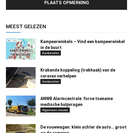
MEEST GELEZEN
Kampeerwinkels – Vind een kampeerwinkel
in de buurt
Aanbevolen
Krakende koppeling (trekhaak) van de
caravan verhelpen
Aanbevolen
ANWB Alarmcentrale: forse toename
medische hulpvragen
Algemeen nieuws
De vouwwagen: klein achter de auto… groot