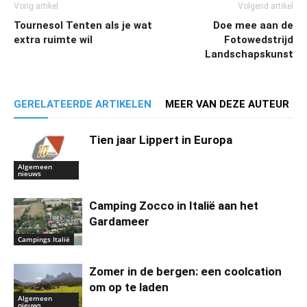
Vorig artikel
Volgend artikel
Tournesol Tenten als je wat
Doe mee aan de
extra ruimte wil
Fotowedstrijd
Landschapskunst
GERELATEERDE ARTIKELEN
MEER VAN DEZE AUTEUR
Tien jaar Lippert in Europa
Algemeen
nieuws
Camping Zocco in Italië aan het
Gardameer
Campings Italië
Zomer in de bergen: een coolcation
om op te laden
Algemeen
nieuws